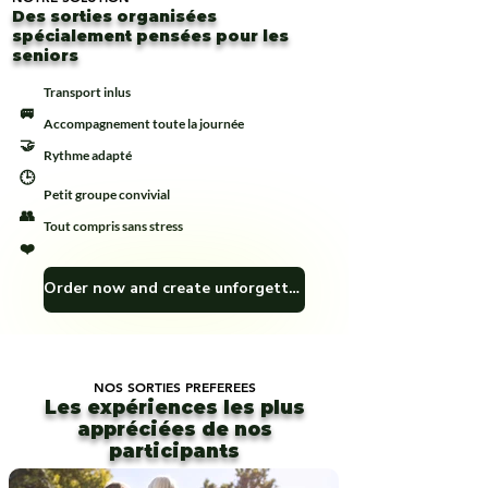
Des sorties organisées
spécialement pensées pour les
seniors
Transport inlus
🚐
Accompagnement toute la journée
🤝
Rythme adapté
🕒
Petit groupe convivial
👥
Tout compris sans stress
❤️
Order now and create unforgettable memories! 🎁🏞️
NOS SORTIES PREFEREES
Les expériences les plus
appréciées de nos
participants