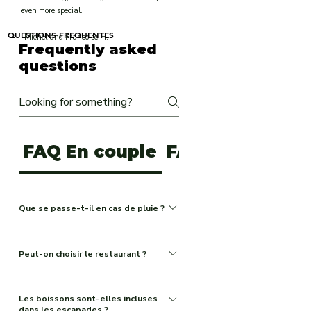
even more special.
QUESTIONS FREQUENTES
-Michel and Francoise H.
Frequently asked
questions
FAQ En couple
FAQ Tourisme Sp
Que se passe-t-il en cas de pluie ?
Le Jura révèle une atmosphère particulière
Peut-on choisir le restaurant ?
lorsqu'il pleut : forêts enveloppées de brume,
villages paisibles, cascades plus
Chaque restaurant est soigneusement sélectionné
impressionnantes... La plupart de nos activités
Les boissons sont-elles incluses
pour son authenticité, la qualité de sa cuisine et
restent accessibles et conservent tout leur
dans les escapades ?