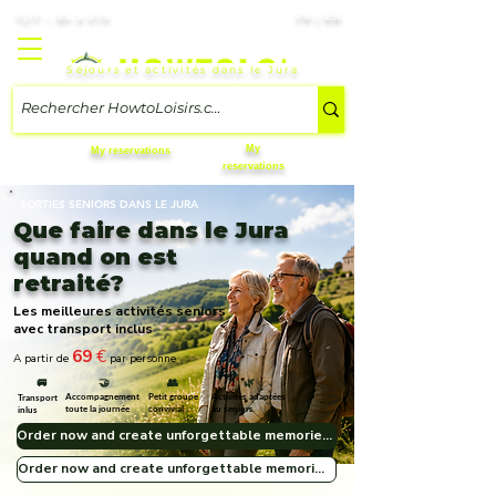
7j/7 – 8h à 21h
FR | EN
Séjours et activités dans le Jura
My
My reservations
reservations
SORTIES SENIORS DANS LE JURA
Que faire dans le Jura
quand on est
retraité?
Les meilleures activités seniors
avec transport inclus
69
€
A partir de
par personne
🚐
🤝
👥
🌿
Accompagnement
Petit groupe
Activités adaptées
Transport
toute la journée
convivial
au seniors
inlus
Order now and create unforgettable memories! 🎁🏞️
Order now and create unforgettable memories! 🎁🏞️