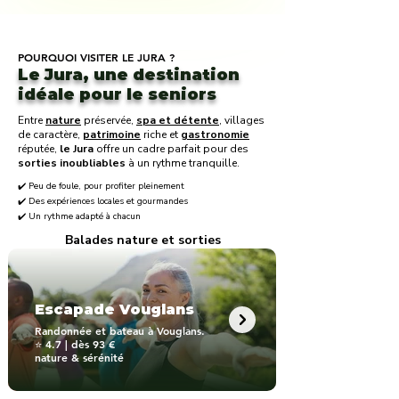
POURQUOI VISITER LE JURA ?
Le Jura, une destination
idéale pour le seniors
Entre
nature
préservée,
spa et détente
, villages
de caractère,
patrimoine
riche et
gastronomie
réputée,
le Jura
offre un cadre parfait pour des
sorties inoubliables
à un rythme tranquille.
✔️ Peu de foule, pour profiter pleinement
✔️ Des expériences locales et gourmandes
✔️ Un rythme adapté à chacun
Balades nature et sorties
Escapade Vouglans
Randonnée et bateau à Vouglans.
⭐ 4.7 | dès 93 €
nature & sérénité