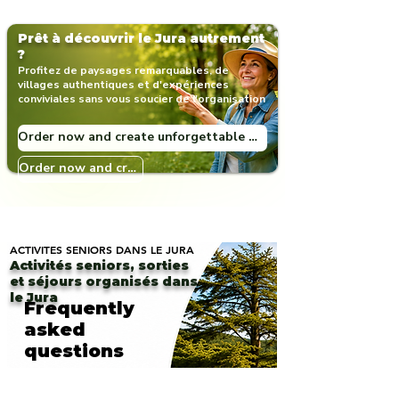
Prêt à découvrir le Jura autrement
?
Profitez de paysages remarquables, de
villages authentiques et d'expériences
conviviales sans vous soucier de l'organisation
Order now and create unforgettable memories! 🎁🏞️
Order now and create unforgettable memories! 🎁🏞️
ACTIVITES SENIORS DANS LE JURA
Activités seniors, sorties
et séjours organisés dans
le Jura
Frequently
asked
questions