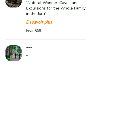
“Natural Wonder: Caves and
Excursions for the Whole Family
in the Jura”
En savoir plus
From
From €59
59
euros
"""
"
En savoir plus
From
From €59
59
euros
"""
“Family Marine Exploration: Boat
Trip, Wildlife Observation and
Aquatic Life.”
En savoir plus
From
From €34