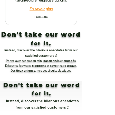
l'architecture religieuse du Jura.
En savoir plus
From
From €84
84
euros
Don't take our word
for it,
Instead, discover the hilarious anecdotes from our
satisfied customers :)
Partez avec des pros du coin,
passionnés
et
engagés
.
Découvrez les vraies
traditions
et
savoir-faire
locaux
.
Des
lieux uniques
, hors des circuits classiques.
Don't take our word
for it,
Instead, discover the hilarious anecdotes
from our satisfied customers :)