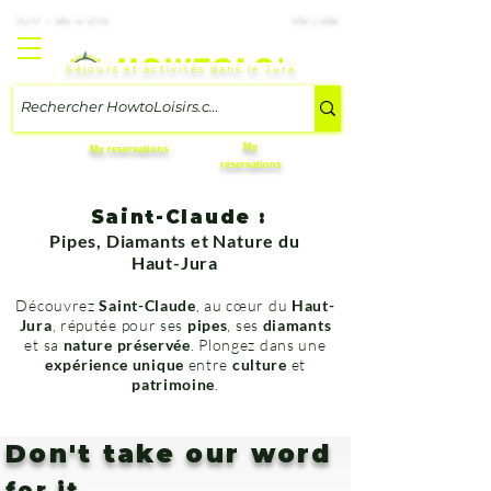
7j/7 – 8h à 21h
FR | EN
Séjours et activités dans le Jura
My
My reservations
reservations
Saint-Claude :
Pipes, Diamants et Nature du
Haut-Jura
Découvrez
Saint-Claude
, au cœur du
Haut-
Jura
, réputée pour ses
pipes
, ses
diamants
et sa
nature préservée
. Plongez dans une
expérience unique
entre
culture
et
patrimoine
.
Don't take our word
for it,