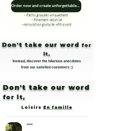
Order now and create unforgettable memories! 🎁🏞️
- Petits groupes uniquement
- Paiement sécurisé
–Annulation gratuite 48h avant
Don't take our word
for
it,
Instead, discover the hilarious anecdotes
from our satisfied customers :)
Don't take our word
for it,
Loisirs
En famille
"""