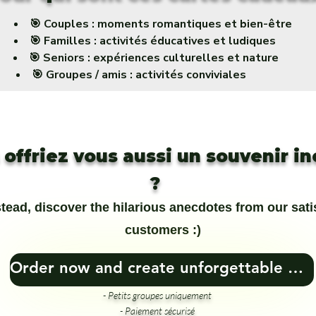
🎯 Couples : moments romantiques et bien-être
🎯 Familles : activités éducatives et ludiques
🎯 Seniors : expériences culturelles et nature
🎯 Groupes / amis : activités conviviales
s offriez vous aussi un souvenir i
?
stead, discover the hilarious anecdotes from our sati
customers :)
Order now and create unforgettable memories! 🎁🏞️
- Petits groupes uniquement
- Paiement sécurisé