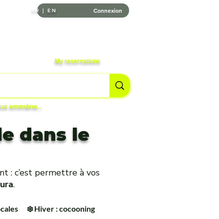
Connexion
FR | EN
My reservations
vous emmène…
le dans le
ent : c’est permettre à vos
ura
.
ocales
❄️ Hiver : cocooning