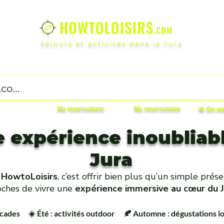
Séjours et activités dans le Jura
wtoLoisirs Customer Service
Divertissement et Loisirs
les
🚐 On 
My reservations
My reservations
e expérience inoubliab
Jura
 HowtoLoisirs
, c’est offrir bien plus qu’un simple prés
oches de vivre une
expérience immersive au cœur du J
scades
☀️ Été : activités outdoor
🍂 Automne : dégustations l