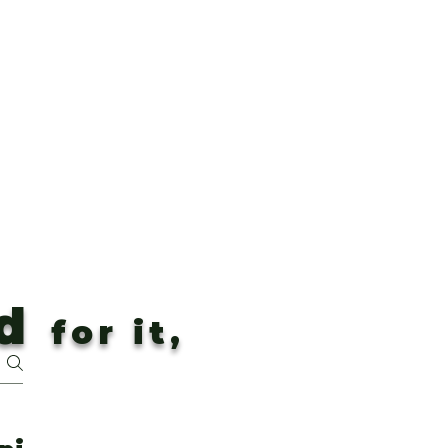
d
for it,