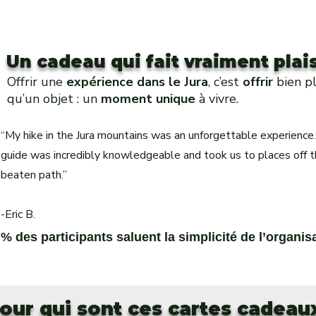
ceux principalement organisés en pleine nature. D'autres, en
solution idéale et laisse au bénéficiaire toute la liberté
raison des restaurants, sites de visite ou activités proposées, ne
d'organiser son escapade.
permettent malheureusement pas leur présence.Avant de
réserver, contactez-nous : nous vous orienterons vers les
Un cadeau qui fait vraiment plais
escapades les plus adaptées aux propriétaires de chiens, afin que
Offrir une
expérience dans le Jura
, c’est
offrir
bien p
chacun profite pleinement de la journée.
qu’un objet : un
moment unique
à vivre.
“My hike in the Jura mountains was an unforgettable experience
guide was incredibly knowledgeable and took us to places off 
beaten path.”
-Eric B.
 % des participants saluent la simplicité de l’organis
our qui sont ces cartes cadeau