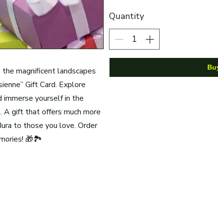
Quantity
Bu
n the magnificent landscapes
sienne” Gift Card. Explore
nd immerse yourself in the
n. A gift that offers much more
 Jura to those you love. Order
ories! 🎁🏞️