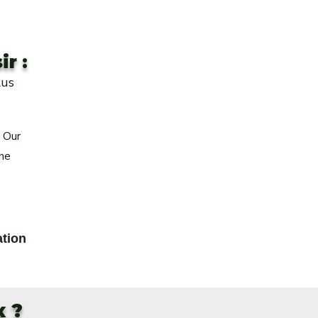
ir :
lus
. Our
the
ation
x ?