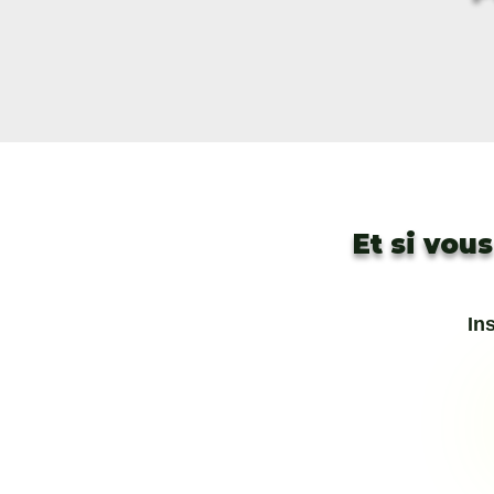
Et si vou
In