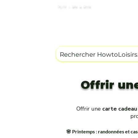
7j/7 – 8h à 21h
Circuits par Destinations
Ho
Terms of Sa
Offrir un
Offrir une
carte cadeau
pr
🌸 Printemps : randonnées et ca