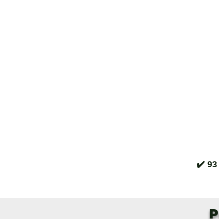
✔️ 93
P