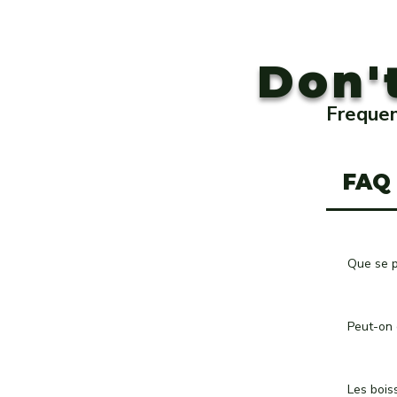
Don'
Frequen
FAQ 
Que se p
Le Jura 
villages
Peut-on 
accessib
Chaque r
permette
cuisine 
Les bois
programm