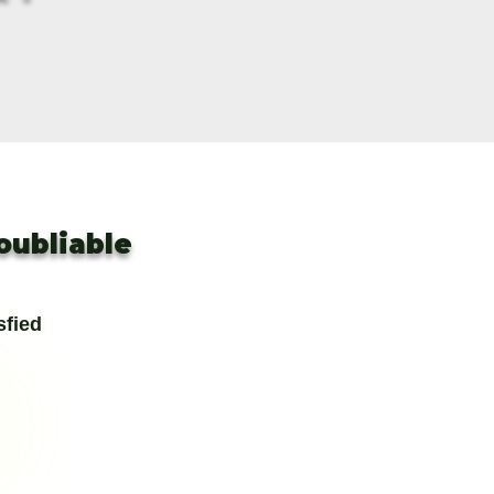
noubliable
sfied