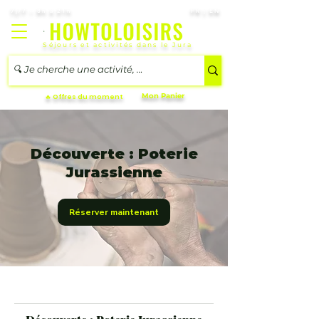
7j/7 – 8h à 21h
FR | EN
Séjours et activités dans le Jura
Mon Panier
🔥 Offres du moment
Découverte : Poterie
Jurassienne
Réserver maintenant