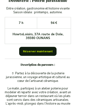
Découverte : Poterie Jurassienne
Entre création, gastronomie et histoire vivante
Saison idéale : printemps, automne.
94
euros
7 h
7
94 €
h
HowtoLoisirs, 37A route de Dole,
39380 OUNANS
Réserver maintenant
Description du parcours :
🏺 Partez à la découverte de la poterie
jurassienne, un voyage artistique et culturel au
cœur de l’artisanat céramique.
Le matin, participez à un atelier poterie pour
modeler et repartir avec votre création, avant un
déjeuner terroir dans un restaurant où les plats
sont servis dans des céramiques artisanales.
L’après-midi, plongez dans l’histoire au musée