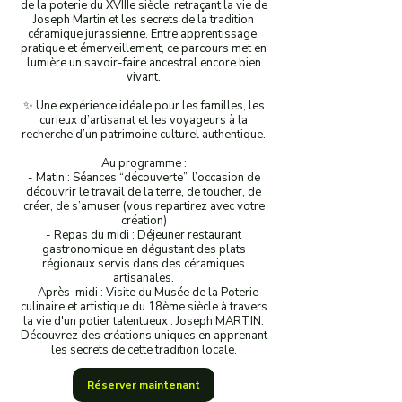
de la poterie du XVIIIe siècle, retraçant la vie de
Joseph Martin et les secrets de la tradition
céramique jurassienne. Entre apprentissage,
pratique et émerveillement, ce parcours met en
lumière un savoir-faire ancestral encore bien
vivant.
✨ Une expérience idéale pour les familles, les
curieux d’artisanat et les voyageurs à la
recherche d’un patrimoine culturel authentique.
Au programme :
- Matin : Séances “découverte”, l’occasion de
découvrir le travail de la terre, de toucher, de
créer, de s’amuser (vous repartirez avec votre
création)
- Repas du midi : Déjeuner restaurant
gastronomique en dégustant des plats
régionaux servis dans des céramiques
artisanales.
- Après-midi : Visite du Musée de la Poterie
culinaire et artistique du 18ème siècle à travers
la vie d'un potier talentueux : Joseph MARTIN.
Découvrez des créations uniques en apprenant
les secrets de cette tradition locale.
Réserver maintenant