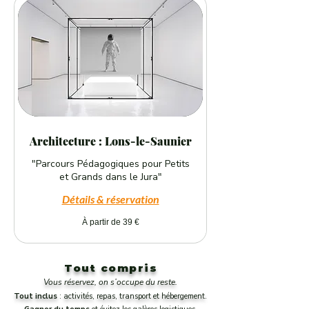
Architecture : Lons-le-Saunier
"Parcours Pédagogiques pour Petits
et Grands dans le Jura"
Détails & réservation
À
À partir de 39 €
partir
de
39
euros
Tout compris
Vous réservez, on s’occupe du reste.
Tout inclus
: activités, repas, transport et
hébergement.