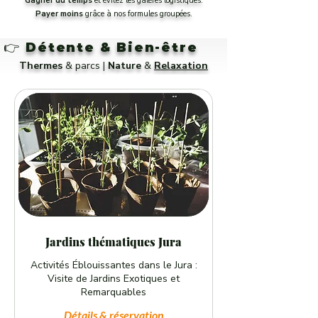
Gagner du temps
et évitez les galères logistiques.
Payer moins
grâce à nos formules groupées.
👉
Détente & Bien-être
Thermes
& parcs |
Nature
&
Relaxation
Jardins thématiques Jura
Activités Éblouissantes dans le Jura :
Visite de Jardins Exotiques et
Remarquables
Détails & réservation