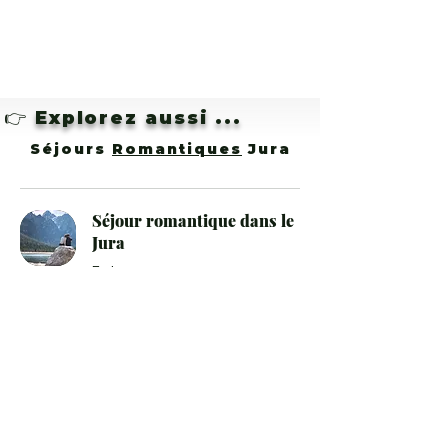
👉
Explorez aussi ...
Séjours
Romantiques
Jura
Séjour romantique dans le
Jura
Embarquez pour une aventure
inoubliable : Visiter le Jura, la
destination romantique par
excellence!
Détails & réservation
99
99 €
euros