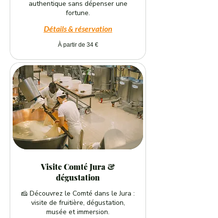
authentique sans dépenser une
fortune.
Détails & réservation
À
À partir de 34 €
partir
de
34
euros
Visite Comté Jura &
dégustation
🧀 Découvrez le Comté dans le Jura :
visite de fruitière, dégustation,
musée et immersion.