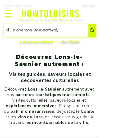
7j/7 – 8h à 21h
FR | EN
Séjours et activités dans le Jura
Mon Panier
🔥 Offres du moment
Découvrez Lons-le-
Saunier autrement :
Visites guidées, saveurs locales et
découvertes culturelles
Découvrez
Lons-le-Saunier
autrement avec
nos
parcours touristiques tout compris
:
visites culturelles, saveurs locales et
expériences immersives
. Plongez au cœur
du
patrimoine jurassien
, dégustez le
Comté
et les
vins du Jura
, et laissez-vous guider à
travers l
es incontournables de la ville
.