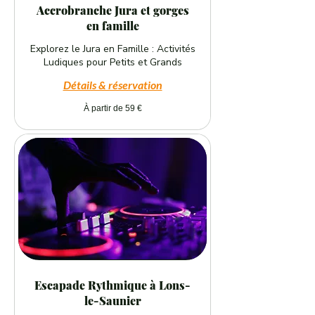
Accrobranche Jura et gorges
en famille
Explorez le Jura en Famille : Activités
Ludiques pour Petits et Grands
Détails & réservation
À
À partir de 59 €
partir
de
59
euros
Escapade Rythmique à Lons-
le-Saunier