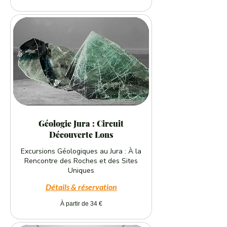
Géologie Jura : Circuit
Découverte Lons
Excursions Géologiques au Jura : À la
Rencontre des Roches et des Sites
Uniques
Détails & réservation
À
À partir de 34 €
partir
de
34
euros