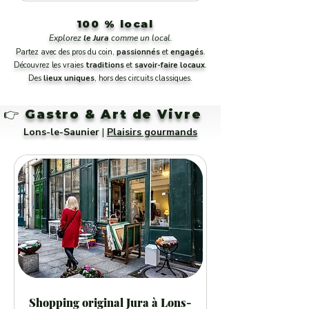
100 % local
Explorez
le Jura
comme un local.
Partez avec des pros du coin,
passionnés
et
engagés
.
Découvrez les vraies
traditions
et
savoir-faire
locaux
.
Des
lieux uniques
, hors des circuits classiques.
👉
Gastro & Art de Vivre
Lons-le-Saunier
|
Plaisirs gourmands
Shopping original Jura à Lons-