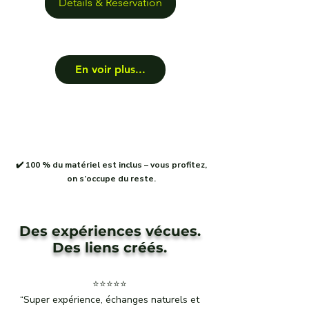
Détails & Réservation
En voir plus...
✔️ 100 % du matériel est inclus – vous profitez,
on s’occupe du reste.
Des expériences vécues.
Des liens créés.
Lac de Chalain
Lac & terroir
Journée complète – 69 €
⭐⭐⭐⭐⭐
“Super expérience, échanges naturels et