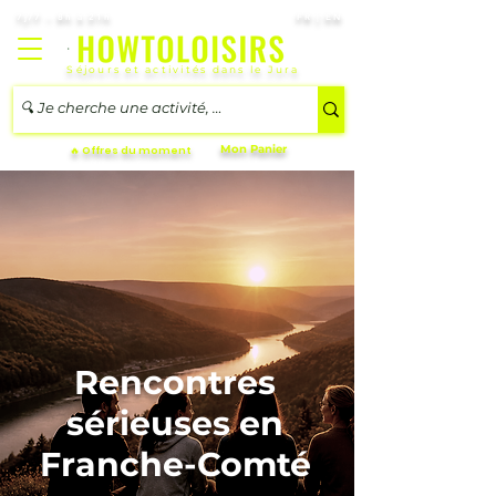
7j/7 – 8h à 21h
FR | EN
Séjours et activités dans le Jura
Mon Panier
🔥 Offres du moment
Rencontres
sérieuses en
Franche-Comté