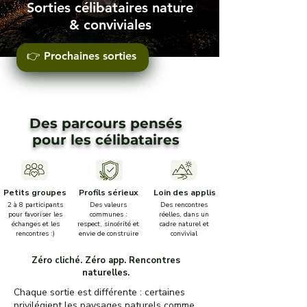
Sorties célibataires nature
& conviviales
👉 Prochaines sorties
Des parcours pensés
pour les célibataires
Petits groupes
Profils sérieux
Loin des applis
2 à 8 participants
Des valeurs
Des rencontres
pour favoriser les
communes :
réelles, dans un
échanges et les
respect, sincérité et
cadre naturel et
rencontres :)
envie de construire
convivial
Zéro cliché. Zéro app. Rencontres
naturelles.
Chaque sortie est différente : certaines
privilégient les paysages naturels comme