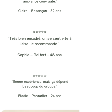
ambiance conviviale.”
Détails & Réservation
Claire – Besançon - 32 ans
⭐⭐⭐⭐⭐
“Très bien encadré, on se sent vite à
l’aise. Je recommande.”
Sophie – Belfort - 48 ans
⭐⭐⭐☆☆
“Bonne expérience, mais ça dépend
beaucoup du groupe.”
Mystères & Grottes
Élodie – Pontarlier - 24 ans
Village & souterrains
Journée immersive – 89 €