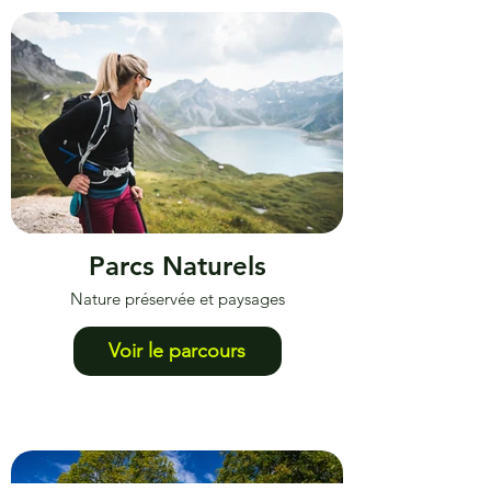
Saveurs & Patrimoine
Château & marché local
Journée gourmande – 84 €
Parcs Naturels
Nature préservée et paysages
Détails & Réservation
Voir le parcours