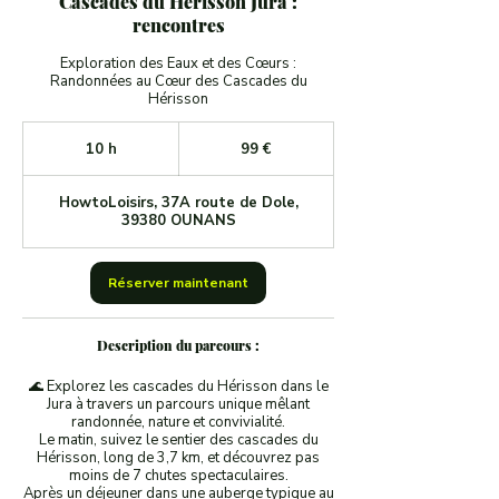
Cascades du Hérisson Jura :
rencontres
Exploration des Eaux et des Cœurs :
Randonnées au Cœur des Cascades du
Hérisson
99
euros
10 h
1
99 €
0
h
HowtoLoisirs, 37A route de Dole,
39380 OUNANS
Réserver maintenant
Description du parcours :
🌊 Explorez les cascades du Hérisson dans le
Jura à travers un parcours unique mêlant
randonnée, nature et convivialité.
Le matin, suivez le sentier des cascades du
Hérisson, long de 3,7 km, et découvrez pas
moins de 7 chutes spectaculaires.
Après un déjeuner dans une auberge typique au