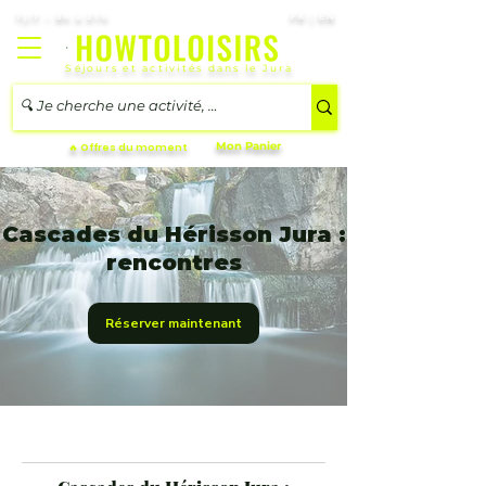
7j/7 – 8h à 21h
FR | EN
Séjours et activités dans le Jura
Mon Panier
🔥 Offres du moment
Cascades du Hérisson Jura :
rencontres
Réserver maintenant