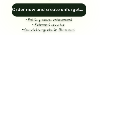
Order now and create unforgettable memories! 🎁🏞️
- Petits groupes uniquement
- Paiement sécurisé
–Annulation gratuite 48h avant
💬 Avant de partir
Frequently asked questions
FAQ En couple
FAQ Tourisme Sp
Que se passe-t-il en cas de pluie ?
Le Jura révèle une atmosphère particulière lorsqu'il pleut :