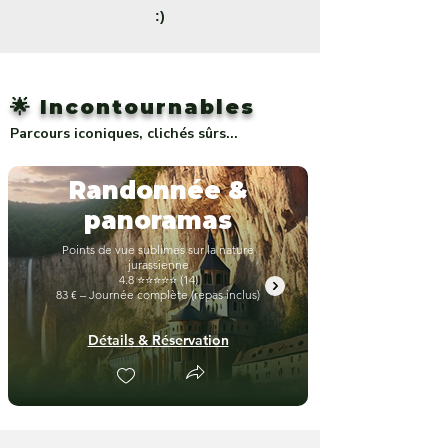
:)
🌟 Incontournables
Parcours iconiques, clichés sûrs...
Randonnée &
panoramas
Points de vue sublimes sur la nature
jurassienne
4.8 ⭐⭐⭐⭐⭐ (14)
83 € – Journée complète (repas inclus)
Détails & Réservation