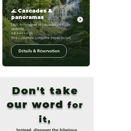
🌊 Cascades &
panoramas
Lacs, montagnes et cascades en toute
sérénité
4.8 ⭐⭐⭐⭐⭐ (9)
99 € – Journée complète (repas inclus)
Détails & Réservation
Don't take
our word
for
it,
Instead, discover the hilarious