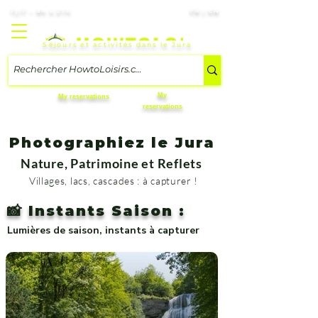
7j/7 – 8h à 21h
FR | EN
Séjours et activités dans le Jura
My
My reservations
reservations
Photographiez le Jura
Nature, Patrimoine et Reflets
Villages, lacs, cascades : à capturer !
📸 Instants Saison :
Lumières de saison, instants à capturer