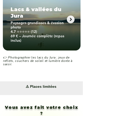
Lacs & vallées du
Jura
Paysages grandioses & évasion
photo
4.7 ⭐⭐⭐⭐⭐ (12)
69 € – Journée complète (repas
inclus)
👉 Photographier les lacs du Jura : jeux de
reflets, couchers de soleil et lumière dorée à
saisir.
⚠️ Places limitées
Vous avez fait votre choix
?