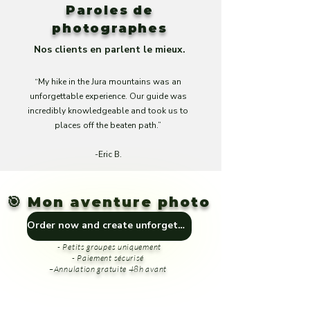
Paroles de
photographes
Nos clients en parlent le mieux.
“My hike in the Jura mountains was an
unforgettable experience. Our guide was
incredibly knowledgeable and took us to
places off the beaten path.”
-Eric B.
🎯 Mon aventure photo
Order now and create unforgettable memories! 🎁🏞️
- Petits groupes uniquement
- Paiement sécurisé
–Annulation gratuite 48h avant