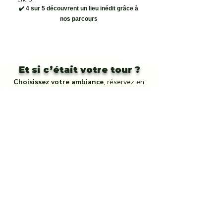
✔️ 4 sur 5 découvrent un lieu inédit grâce à
nos parcours
Et si c’était votre tour ?
Choisissez votre ambiance
, réservez en
quelques clics
et laissez-vous porter.
Order now and create unforgettable memories! 🎁🏞️
- Petits groupes uniquement
- Paiement sécurisé
–Annulation gratuite 48h avant
Frequently asked
questions