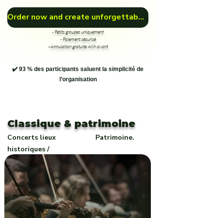
Order now and create unforgettable memories! 🎁🏞️
- Petits groupes uniquement
- Paiement sécurisé
–Annulation gratuite 48h avant
✔️ 93 % des participants saluent la simplicité de
l’organisation
Classique & patrimoine
Concerts lieux
Patrimoine.
historiques /