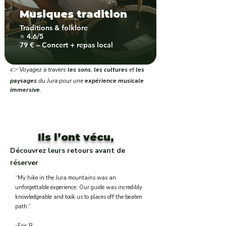
Musiques tradition
Traditions & folklore
⭐ 4.6/5
79 € – Concert + repas local
👉 Voyagez à travers
les sons
,
les cultures
et
les
paysages
du Jura pour une
expérience musicale
immersive
.
Ils l’ont vécu,
Découvrez leurs retours avant de
réserver
“My hike in the Jura mountains was an
unforgettable experience. Our guide was incredibly
knowledgeable and took us to places off the beaten
path.”
-Eric B.