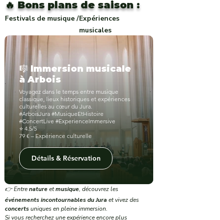
🔥 Bons plans de saison :
Festivals de musique /
Expériences
musicales
🎼 Immersion musicale
à Arbois
Voyagez dans le temps entre musique
classique, lieux historiques et expériences
culturelles au cœur du Jura.
#ArboisJura #MusiqueEtHistoire
#ConcertLive #ExperienceImmersive
⭐ 4.5/5
79 € – Expérience culturelle
Détails & Réservation
👉 Entre
nature
et
musique
, découvrez les
événements incontournables du Jura
et vivez des
concerts
uniques en pleine immersion.
Si vous recherchez une expérience encore plus