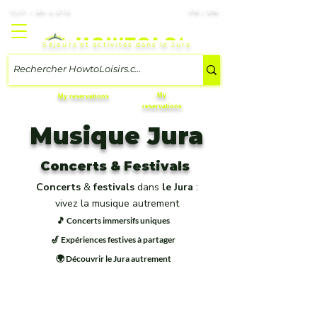
7j/7 – 8h à 21h
FR | EN
Séjours et activités dans le Jura
My
My reservations
reservations
Musique Jura
Concerts & Festivals
Concerts
&
festivals
dans
le Jura
:
vivez la musique autrement
🎵 Concerts immersifs uniques
🎷 Expériences festives à partager
🌍 Découvrir le Jura autrement