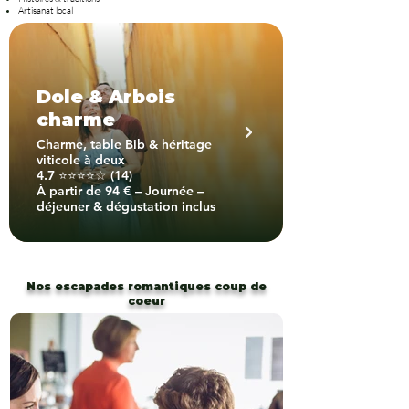
Artisanat local
Dole & Arbois
charme
Charme, table Bib & héritage
viticole à deux
4.7 ⭐⭐⭐⭐☆ (14)
À partir de 94 € – Journée –
déjeuner & dégustation inclus
Nos escapades romantiques coup de
coeur