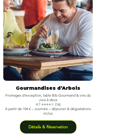
Gourmandises d’Arbois
Fromages d’exception, table Bib Gourmand & vins du
Croisière paisible, bala
Jura à deux
4.7 ⭐⭐⭐⭐☆ (16)
À partir de 104 € – Journée – déjeuner & dégustations
inclus
Détails & Réservation