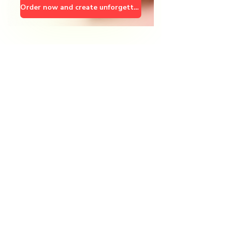
Order now and create unforgettable memories! 🎁🏞️
Questions fréquentes avant
réservation :
Frequently asked
questions
FAQ En couple
FAQ Tourisme S
Que se passe-t-il en cas de pluie ?
Le Jura révèle une atmosphère particulière lorsqu'il