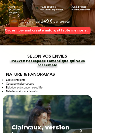
4.5/5
+125 couples
Jura, France
👫
📍
⭐
(+186 avis
ont vécu l'expérience
Nature préservée
couples)
149
€
A partir de
par couple
Order now and create unforgettable memories! 🎁🏞️
Transport
Petit groupe
Accompagnement
🚐
🤝
👥
inlus
convivial
toute la journée
SELON VOS ENVIES
Trouvez l'escapade romantique qui vous
ressemble
NATURE & PANORAMAS
Lacs scintillants
Cascade majestueuses
Belvédères à couper le souffle
Balades main dans la main
Clairvaux, version