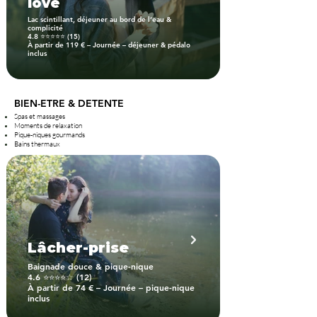
love
Lac scintillant, déjeuner au bord de l’eau &
complicité
4.8 ⭐⭐⭐⭐⭐ (15)
À partir de 119 € – Journée – déjeuner & pédalo
inclus
BIEN-ETRE & DETENTE
Spas et massages
Moments de relaxation
Pique-niques gourmands
Bains thermaux
Lâcher-prise
Baignade douce & pique-nique
4.6 ⭐⭐⭐⭐☆ (12)
À partir de 74 € – Journée – pique-nique
inclus