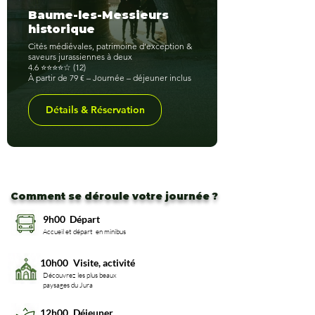
Baume-les-Messieurs
historique
Cités médiévales, patrimoine d’exception &
saveurs jurassiennes à deux
4.6 ⭐⭐⭐⭐☆ (12)
À partir de 79 € – Journée – déjeuner inclus
Détails & Réservation
Comment se déroule votre journée ?
9h00
Départ
Accueil et départ en minibus
10h00
Visite, activité
Découvrez les plus beaux
paysages du Jura
12h00
Déjeuner