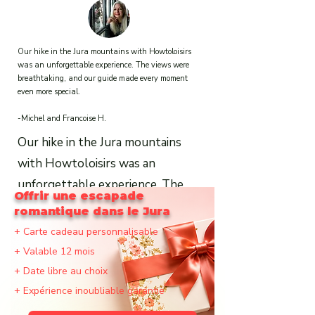
unforgettable experience. The
views were breathtaking, and our
guide made every moment even
Our hike in the Jura mountains with Howtoloisirs
was an unforgettable experience. The views were
more special.
breathtaking, and our guide made every moment
even more special.
-Michel and Francoise H.
-Michel and Francoise H.
Our hike in the Jura mountains
with Howtoloisirs was an
unforgettable experience. The
Offrir une escapade
views were breathtaking, and our
romantique dans le Jura
guide made every moment even
+ Carte cadeau personnalisable
more special.
+ Valable 12 mois
+ Date libre au choix
-Michel and Francoise H.
+ Expérience inoubliable garantie