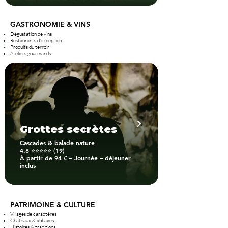
GASTRONOMIE & VINS
Dégustation de vins
Restaurants d'exception
Produits du terroir
Ateliers gourmands
Grottes secrètes
Cascades & balade nature
4.8 ⭐⭐⭐⭐⭐ (19)
À partir de 94 € – Journée – déjeuner
inclus
PATRIMOINE & CULTURE
Villages de caractères
Châteaux & abbayes
Histoires & traditions