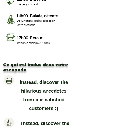
Repas gourmand
14h00
Balade, détente
Dégustations, jardins, spas selon
votre escapade
17h00
Retour
Retour en minibus à Ounans
Ce qui est inclus dans votre
escapade
Instead, discover the
hilarious anecdotes
from our satisfied
customers :)
Instead, discover the