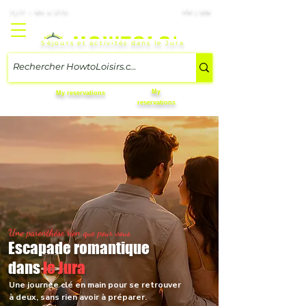
7j/7 – 8h à 21h
FR | EN
Séjours et activités dans le Jura
My
My reservations
reservations
Une parenthèse rien que pour vous
Escapade romantique
dans
le Jura
Une journée clé en main pour se retrouver
à deux, sans rien avoir à préparer.