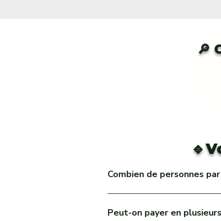
🔎 
🔹V
Combien de personnes part
Nos groupes sont limités à 8 person
Peut-on payer en plusieurs 