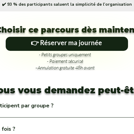
✔️ 93 % des participants saluent la simplicité de l’organisation
Choisir ce parcours dès mainte
👉 Réserver ma journée
- Petits groupes uniquement
- Paiement sécurisé
–Annulation gratuite 48h avant
ous vous demandez peut-ê
icipent par groupe ?
nes maximum pour garantir convivialité, confort et échanges de quali
fois ?