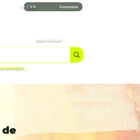
Connexion
FR | EN
tournables
Mon Panier
vous emmène…
 de