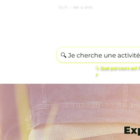
7j/7 – 8h à 21h
Destination
Romantique
Ed
🔍 Quel parcours est 
?
Ex