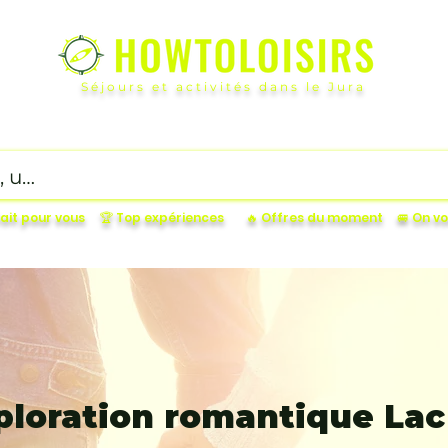
Séjours et activités dans le Jura
ucatifs
OutDoor
Petit budget
Gourmand
Incon
fait pour vous
🏆 Top expériences
🔥 Offres du moment
🚐 On 
ploration romantique Lac