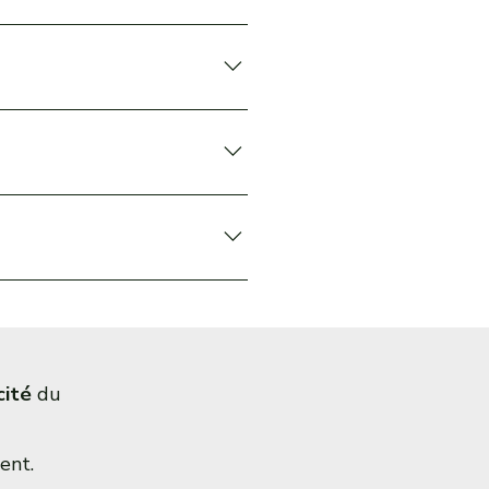
ée lors du passage en caisse.
e pour garantir une expérience
 une présence bienveillante, des
nse rapide.
cité
du
ent.