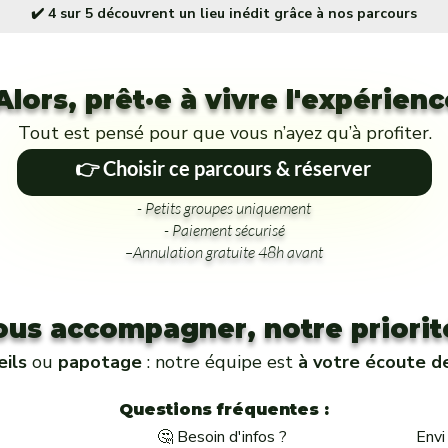
✔️ 4 sur 5 découvrent un lieu inédit grâce à nos parcours
Alors, prêt·e à vivre l'expérienc
Tout est pensé pour que vous n’ayez qu’à profiter.
👉 Choisir ce parcours & réserver
- Petits groupes uniquement
- Paiement sécurisé
–Annulation gratuite 48h avant
ous accompagner, notre priorité
eils
ou
papotage
: notre équipe est
à votre écoute d
Questions fréquentes :
🤔 Besoin d'infos ?
Envi