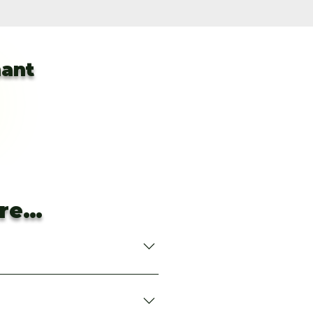
nant
tre…
té avec votre accompagnateur.