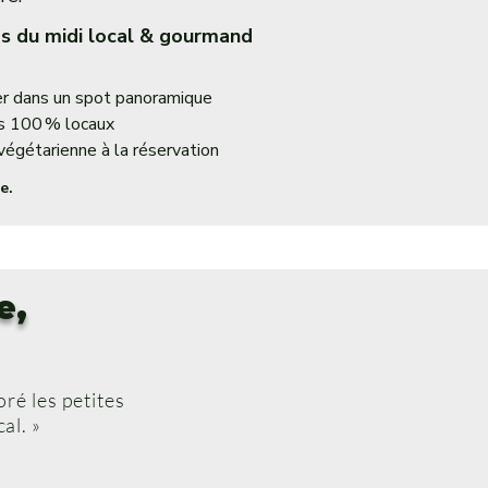
s du midi local & gourmand
r dans un spot panoramique
s 100 % locaux
végétarienne à la réservation
e.
e,
oré les petites
al. »