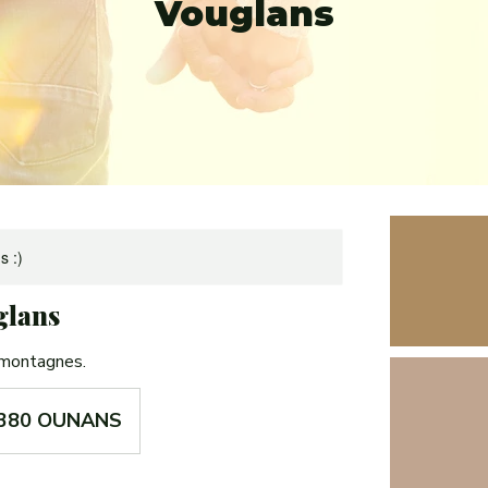
Vouglans
s :)
glans
 montagnes.
39380 OUNANS