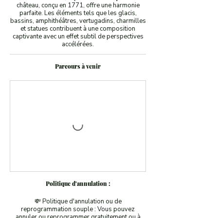
château, conçu en 1771, offre une harmonie
parfaite. Les éléments tels que les glacis,
bassins, amphithéâtres, vertugadins, charmilles
et statues contribuent à une composition
captivante avec un effet subtil de perspectives
accélérées.
Parcours à venir
Politique d'annulation :
💸 Politique d'annulation ou de
reprogrammation souple : Vous pouvez
annuler ou reprogrammer gratuitement ou à