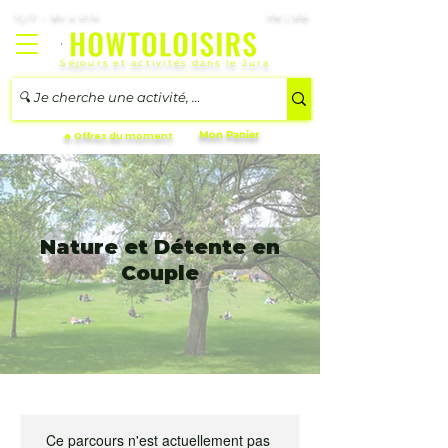
7j/7 – 8h à 21h
FR | EN
Séjours et activités dans le Jura
Mon Panier
🔥 Offres du moment
Nature et Détente en
Couple
Ce parcours n'est actuellement pas