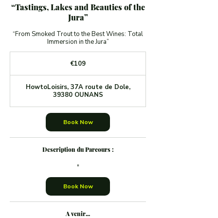
“Tastings, Lakes and Beauties of the
Jura”
“From Smoked Trout to the Best Wines: Total
Immersion in the Jura”
109
euros
€109
HowtoLoisirs, 37A route de Dole,
39380 OUNANS
Book Now
Description du Parcours :
"
Book Now
A venir...