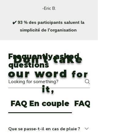
-Eric B.
✔️ 93 % des participants saluent la
simplicité de l’organisation
Frequently asked
Don't take
questions
our word
for
it,
FAQ En couple
FAQ Tourisme S
Que se passe-t-il en cas de pluie ?