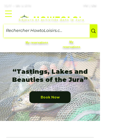
7j/7 – 8h à 21h
FR | EN
Séjours et activités dans le Jura
My
My reservations
reservations
“Tastings, Lakes and
Beauties of the Jura”
Book Now