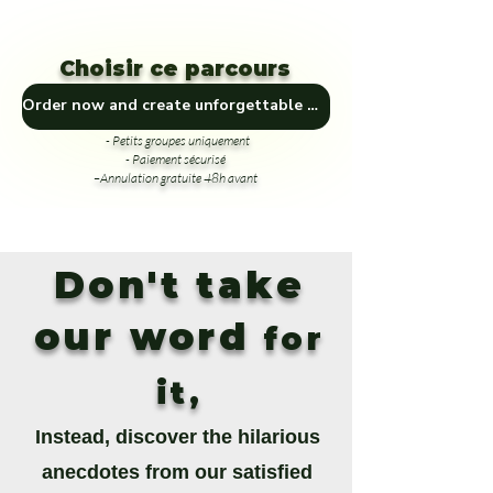
Choisir ce parcours
Order now and create unforgettable memories! 🎁🏞️
- Petits groupes uniquement
- Paiement sécurisé
–Annulation gratuite 48h avant
Don't take
our word
for
it,
Instead, discover the hilarious
anecdotes from our satisfied