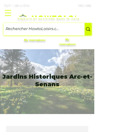
7j/7 – 8h à 21h
FR | EN
Séjours et activités dans le Jura
My
My reservations
reservations
Jardins Historiques Arc-et-
Senans