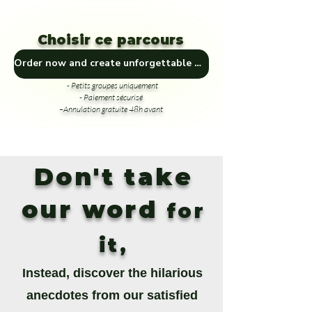
Choisir ce parcours
Order now and create unforgettable memories! 🎁🏞️
- Petits groupes uniquement
- Paiement sécurisé
–Annulation gratuite 48h avant
Don't take
our word
for
it,
Instead, discover the hilarious
anecdotes from our satisfied