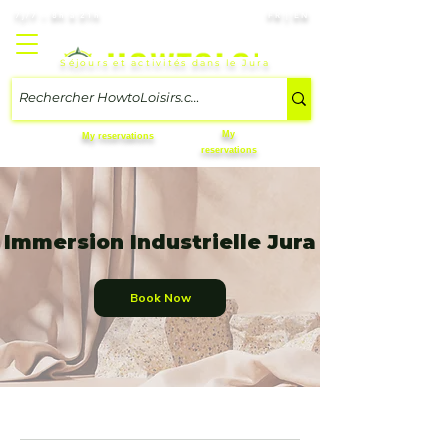
7j/7 – 8h à 21h
FR | EN
Séjours et activités dans le Jura
My
My reservations
reservations
Immersion Industrielle Jura
Book Now