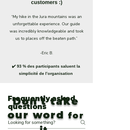
customers :)
“My hike in the Jura mountains was an
unforgettable experience. Our guide
was incredibly knowledgeable and took
us to places off the beaten path.”
-Eric B.
✔️ 93 % des participants saluent la
simplicité de l’organisation
Frequently asked
Don't take
questions
our word
for
it,