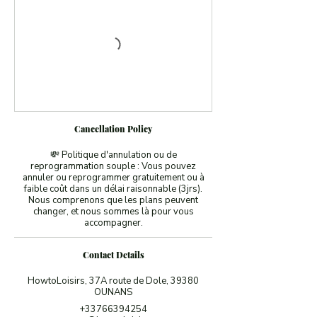
Cancellation Policy
💸 Politique d'annulation ou de
reprogrammation souple : Vous pouvez
annuler ou reprogrammer gratuitement ou à
faible coût dans un délai raisonnable (3jrs).
Nous comprenons que les plans peuvent
changer, et nous sommes là pour vous
accompagner.
Contact Details
HowtoLoisirs, 37A route de Dole, 39380
OUNANS
+33766394254