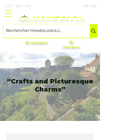
7j/7 – 8h à 21h
FR | EN
Séjours et activités dans le Jura
My
My reservations
reservations
“Crafts and Picturesque
Charms”