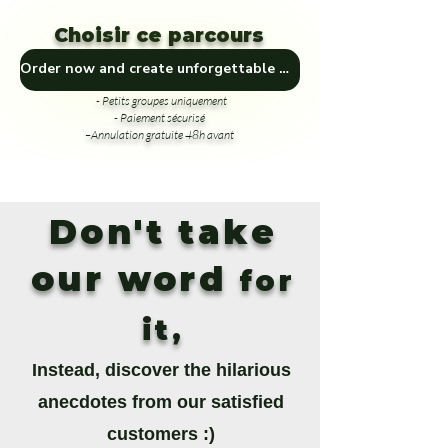
Choisir ce parcours
Order now and create unforgettable memories! 🎁🏞️
- Petits groupes uniquement
- Paiement sécurisé
–Annulation gratuite 48h avant
Don't take
our word
for
it,
Instead, discover the hilarious
anecdotes from our satisfied
customers :)