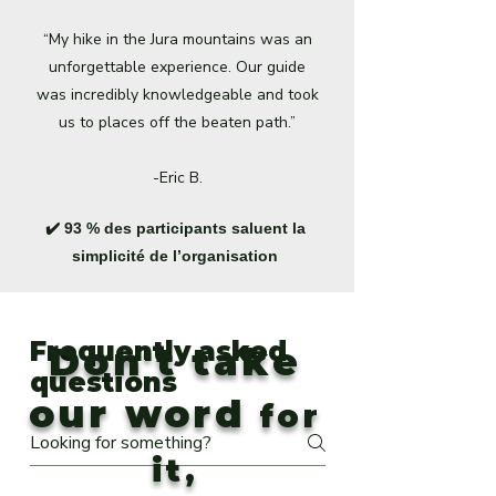
“My hike in the Jura mountains was an
unforgettable experience. Our guide
was incredibly knowledgeable and took
us to places off the beaten path.”
-Eric B.
✔️ 93 % des participants saluent la
simplicité de l’organisation
Frequently asked
Don't take
questions
our word
for
it,