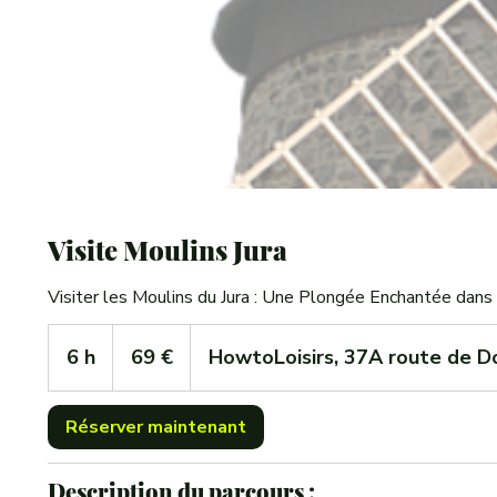
Visite Moulins Jura
Visiter les Moulins du Jura : Une Plongée Enchantée dans
69
euros
6 h
6
69 €
HowtoLoisirs, 37A route de 
h
Réserver maintenant
Description du parcours :