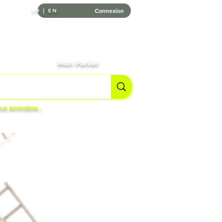
Connexion
FR | EN
tournables
Mon Panier
vous emmène…