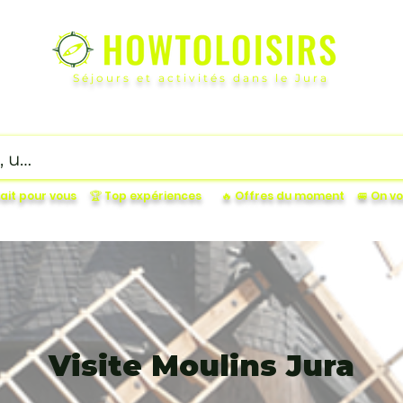
Séjours et activités dans le Jura
ucatifs
OutDoor
Petit budget
Gourmand
Incon
fait pour vous
🏆 Top expériences
🔥 Offres du moment
🚐 On 
Visite Moulins Jura