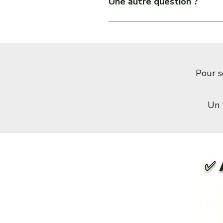
Une autre question ?
Notre équipe est à votre écoute ! ✉
Pour 
Un 
✅ 