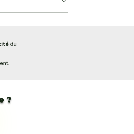
nse rapide.
cité
du
ent.
e ?