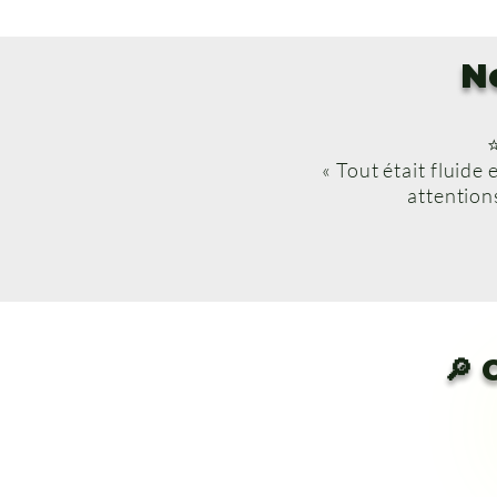
N
« Tout était fluide 
attentions
🔎 