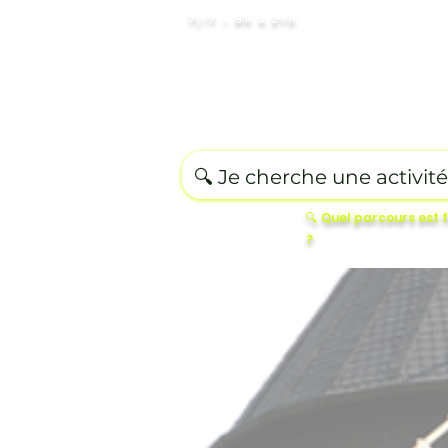
7j/7 – 8h à 21h
Destination
Romantique
Ed
🔍 Quel parcours est 
?