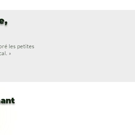
e,
oré les petites
al. »
nant