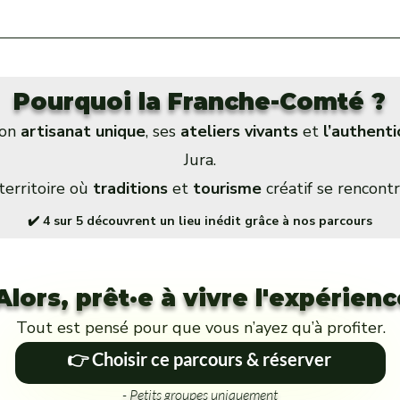
️ contact@howtoloisirs.com Ou utilisez le chat en ligne pour une répo
Pourquoi la Franche-Comté ?
son
artisanat unique
, ses
ateliers vivants
et
l’authenti
Jura.
territoire où
traditions
et
tourisme
créatif se rencontr
✔️ 4 sur 5 découvrent un lieu inédit grâce à nos parcours
Alors, prêt·e à vivre l'expérienc
Tout est pensé pour que vous n’ayez qu’à profiter.
👉 Choisir ce parcours & réserver
- Petits groupes uniquement