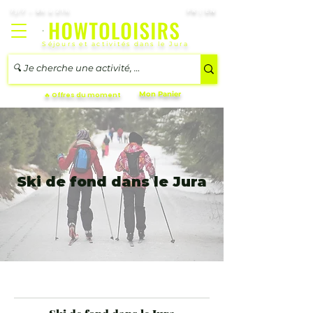
7j/7 – 8h à 21h
FR | EN
Séjours et activités dans le Jura
Mon Panier
🔥 Offres du moment
Ski de fond dans le Jura