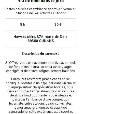
Ski de fond dans le Jura
Pistes balisées et ambiance sportive hivernale :
Stations de Ski, Activités Outdoor
20
euros
8 h
8
20 €
h
HowtoLoisirs, 37A route de Dole,
39380 OUNANS
Description du parcours :
🎿 Offrez-vous une aventure sportive avec le ski
de fond dans le Jura, au cœur de paysages
enneigés et de pistes soigneusement balisées.
Parcourez les forêts jurassiennes en ski
nordique, profitez d’un déjeuner dans un chalet
d’alpage autour de spécialités locales, puis
laissez monter l’adrénaline lors d’une course
de ski de fond pour tester votre vitesse et
partager l’ambiance d’une compétition
hivernale. Entre stations de ski conviviales,
panoramas grandioses et esprit de
camaraderie, cette expérience allie sport et