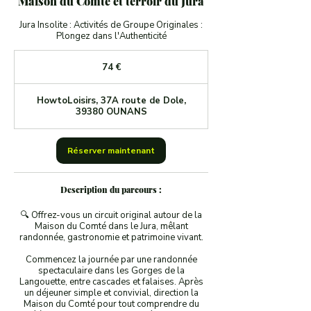
Maison du Comté et terroir du Jura
Jura Insolite : Activités de Groupe Originales :
Plongez dans l'Authenticité
74
euros
74 €
HowtoLoisirs, 37A route de Dole,
39380 OUNANS
Réserver maintenant
Description du parcours :
🔍 Offrez-vous un circuit original autour de la
Maison du Comté dans le Jura, mêlant
randonnée, gastronomie et patrimoine vivant.
Commencez la journée par une randonnée
spectaculaire dans les Gorges de la
Langouette, entre cascades et falaises. Après
un déjeuner simple et convivial, direction la
Maison du Comté pour tout comprendre du