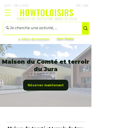
7j/7 – 8h à 21h
FR | EN
Séjours et activités dans le Jura
Mon Panier
🔥 Offres du moment
Maison du Comté et terroir
du Jura
Réserver maintenant