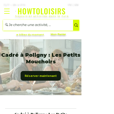
7j/7 – 8h à 21h
FR | EN
Séjours et activités dans le Jura
Mon Panier
🔥 Offres du moment
Cadré à Poligny : Les Petits
Mouchoirs
Réserver maintenant