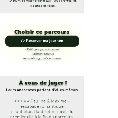
✔️ 100 % du matériel est inclus – vous profitez, on
s’occupe du reste.
Choisir ce parcours
👉 Réserver ma journée
- Petits groupes uniquement
- Paiement sécurisé
–Annulation gratuite 48h avant
À vous de juger !
Leurs anecdotes parlent d’elles-mêmes.
⭐⭐⭐⭐⭐ Pauline & Maxime –
escapade romantique
« Tout était fluide et naturel, du
premier clic à la fin du parcours.