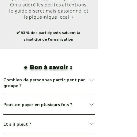
On a adoré les petites attentions,
le guide discret mais passionné, et
le pique-nique local. »
✔️ 93 % des participants saluent la
simplicité de l’organisation
🔹 Bon à savoir :
Combien de personnes participent par
groupe ?
Nos groupes sont limités à 8 personnes maximum
Peut-on payer en plusieurs fois ?
pour garantir convivialité, confort et échanges de
qualité avec votre accompagnateur.
Oui, le paiement en 2x ou 3x est disponible sans
Et s’il pleut ?
frais à partir de 100 € d’achat. L’option vous sera
proposée lors du passage en caisse.