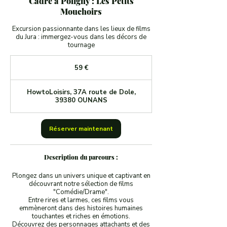
Cadré à Poligny : Les Petits
Mouchoirs
Excursion passionnante dans les lieux de films
du Jura : immergez-vous dans les décors de
tournage
59
euros
59 €
HowtoLoisirs, 37A route de Dole,
39380 OUNANS
Réserver maintenant
Description du parcours :
Plongez dans un univers unique et captivant en
découvrant notre sélection de films
"Comédie/Drame".
Entre rires et larmes, ces films vous
emmèneront dans des histoires humaines
touchantes et riches en émotions.
Découvrez des personnages attachants et des