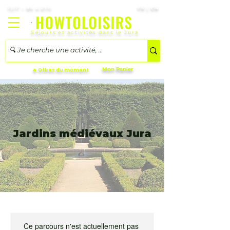
7j/7 – 8h à 21h
FR | EN
Séjours et activités dans le Jura
Mon Panier
🔥 Offres du moment
Jardins médiévaux Jura
Ce parcours n'est actuellement pas