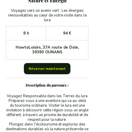
Nature et Énergie
Voyagez vers un avenir vert : Les énergies
renouvelables au cœur de votre visite dans le
Jura
94
euros
8 h
8
94 €
h
HowtoLoisirs, 37A route de Dole,
39380 OUNANS
Réserver maintenant
Description du parcours :
Voyagez Responsable dans les Terres du Jura
Préparez-vous à une aventure qui va au-delà
du tourisme ordinaire. Visiter le Jura est une
invitation à découvrir cette région sous un angle
différent, à travers un prisme de durabilité et de
respect pour la nature.
Plongez dans l'écotourisme et explorez des
destinations durables où la nature préservée se