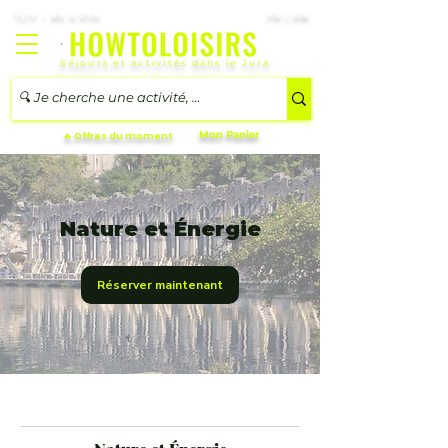
7j/7 – 8h à 21h
FR | EN
Séjours et activités dans le Jura
Mon Panier
🔥 Offres du moment
Nature et Énergie
Réserver maintenant