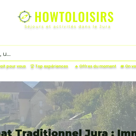
Séjours et activités dans le Jura
ucatifs
OutDoor
Petit budget
Gourmand
Incon
fait pour vous
🏆 Top expériences
🔥 Offres du moment
🚐 On 
at Traditionnel Jura : I