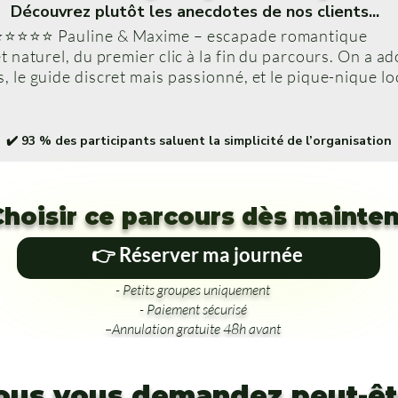
Découvrez plutôt les anecdotes de nos clients...
⭐⭐⭐⭐⭐ Pauline & Maxime – escapade romantique
et naturel, du premier clic à la fin du parcours. On a ad
, le guide discret mais passionné, et le pique-nique loc
✔️ 93 % des participants saluent la simplicité de l’organisation
Choisir ce parcours dès mainte
👉 Réserver ma journée
- Petits groupes uniquement
- Paiement sécurisé
–Annulation gratuite 48h avant
ous vous demandez peut-ê