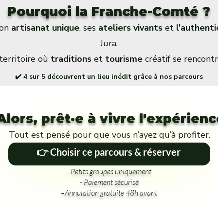
Pourquoi la Franche-Comté ?
son
artisanat unique
, ses
ateliers vivants
et
l’authenti
Jura.
territoire où
traditions
et
tourisme
créatif se rencontr
✔️ 4 sur 5 découvrent un lieu inédit grâce à nos parcours
Alors, prêt·e à vivre l'expérienc
Tout est pensé pour que vous n’ayez qu’à profiter.
👉 Choisir ce parcours & réserver
- Petits groupes uniquement
- Paiement sécurisé
–Annulation gratuite 48h avant