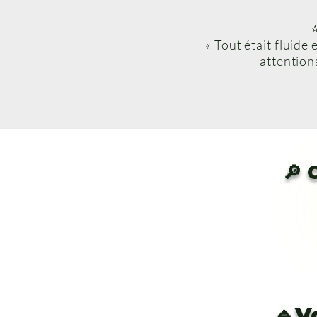
« Tout était fluide 
attentions
🔎 
🔹V