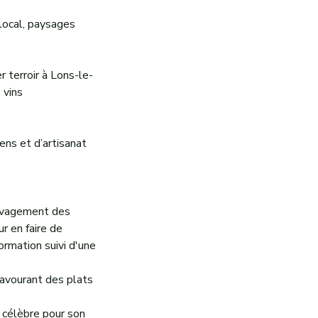
 local, paysages
r terroir à Lons-le-
 vins
ens et d’artisanat
sauvagement des
r en faire de
formation suivi d'une
savourant des plats
t célèbre pour son