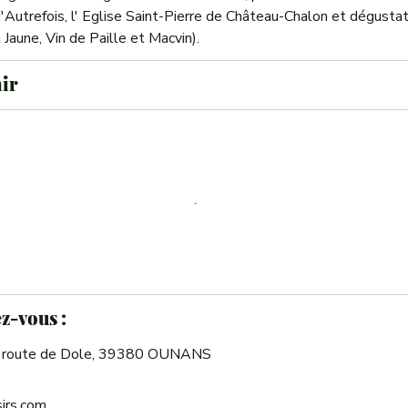
 d'Autrefois, l' Eglise Saint-Pierre de Château-Chalon et dégusta
 Jaune, Vin de Paille et Macvin).
nir
z-vous :
A route de Dole, 39380 OUNANS
irs.com