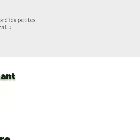
oré les petites
al. »
nant
tre…