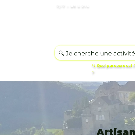
7j/7 – 8h à 21h
Destination
Romantique
Ed
🔍 Quel parcours est 
?
Artisan