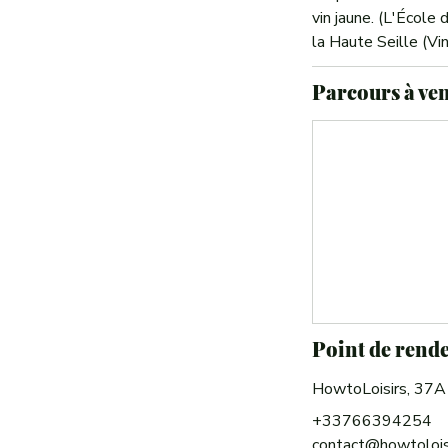
vin jaune. (L'École
la Haute Seille (Vin
Parcours à ve
Point de rende
HowtoLoisirs, 37
+33766394254
contact@howtolois