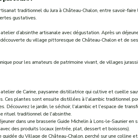
rtisanat traditionnel du Jura à Château-Chalon, entre savoir-faire
ertes gustatives.
n atelier d’absinthe artisanale avec dégustation. Après un déjeune
a découverte du village pittoresque de Château-Chalon et de ses
ique pour les amateurs de patrimoine vivant, de villages jurassi
l'atelier de Carine, paysanne distillatrice qui cultive et cueille 
. Ces plantes sont ensuite distillées à l'alambic traditionnel pou
s. Découvrez le jardin, le séchoir, l'alambic et l'espace de trans
 rituel traditionnel de l'absinthe.
éjeuner dans une brasserie Guide Michelin à Lons-le-Saunier en 
avec des produits locaux (entrée, plat, dessert et boissons).
te guidée du Village de Château-Chalon, perché sur une colline e