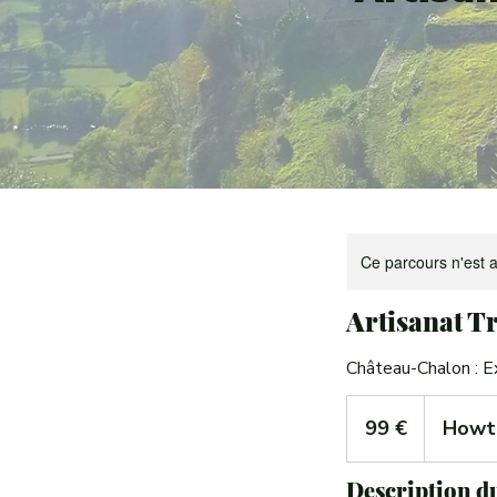
Ce parcours n'est a
Artisanat T
Château-Chalon : Ex
99
euros
99 €
Howto
Description du