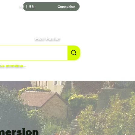
Connexion
FR | EN
tournables
Mon Panier
vous emmène…
mmersion