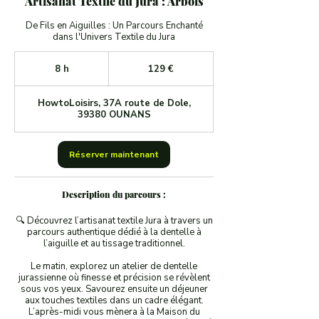
Artisanat Textile du Jura : Arbois
De Fils en Aiguilles : Un Parcours Enchanté
dans l'Univers Textile du Jura
129
euros
8 h
8
129 €
h
HowtoLoisirs, 37A route de Dole,
39380 OUNANS
Réserver maintenant
Description du parcours :
🔍 Découvrez l’artisanat textile Jura à travers un
parcours authentique dédié à la dentelle à
l’aiguille et au tissage traditionnel.
Le matin, explorez un atelier de dentelle
jurassienne où finesse et précision se révèlent
sous vos yeux. Savourez ensuite un déjeuner
aux touches textiles dans un cadre élégant.
L’après-midi vous mènera à la Maison du