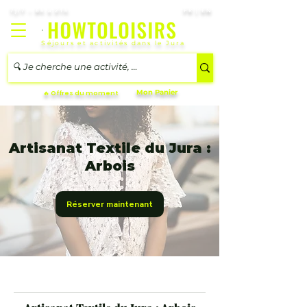
7j/7 – 8h à 21h
FR | EN
Séjours et activités dans le Jura
Mon Panier
🔥 Offres du moment
Artisanat Textile du Jura :
Arbois
Réserver maintenant