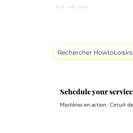
7j/7 – 8h à 21h
Circuits par Destinations
Ho
Terms of Sa
Schedule your service
Mystères en action : Circuit d