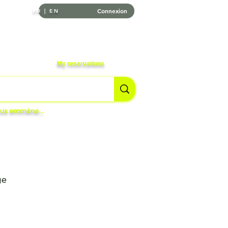
Connexion
FR | EN
My reservations
vous emmène…
ge