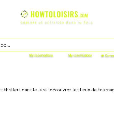
Séjours et activités dans le Jura
wtoLoisirs Customer Service
Divertissement et Loisirs
les
🚐 On 
My reservations
My reservations
es thrillers dans le Jura : découvrez les lieux de tourna