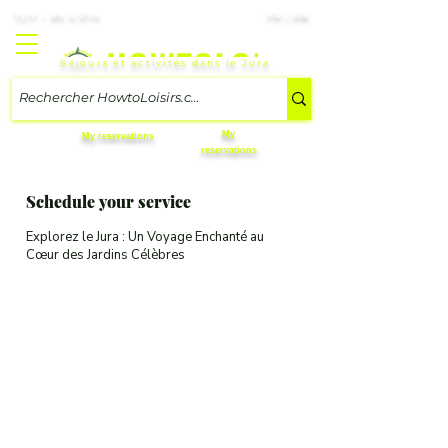
7j/7 – 8h à 21h
FR | EN
Séjours et activités dans le Jura
My
My reservations
reservations
Schedule your service
Explorez le Jura : Un Voyage Enchanté au
Cœur des Jardins Célèbres