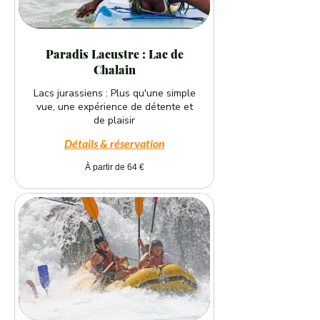
Paradis Lacustre : Lac de
Chalain
Lacs jurassiens : Plus qu'une simple
vue, une expérience de détente et
de plaisir
Détails & réservation
À
À partir de 64 €
partir
de
64
euros