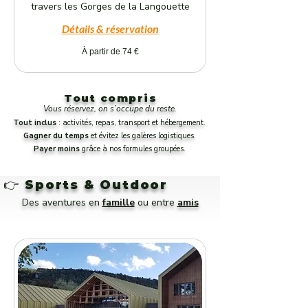
travers les Gorges de la Langouette
Détails & réservation
À
À partir de 74 €
partir
de
74
euros
Tout compris
Vous réservez, on s’occupe du reste.
Tout inclus
: activités, repas, transport et
hébergement.
Gagner du temps
et évitez les galères logistiques.
Payer moins
grâce à nos formules groupées.
👉
Sports & Outdoor
Des aventures en
famille
ou entre
amis