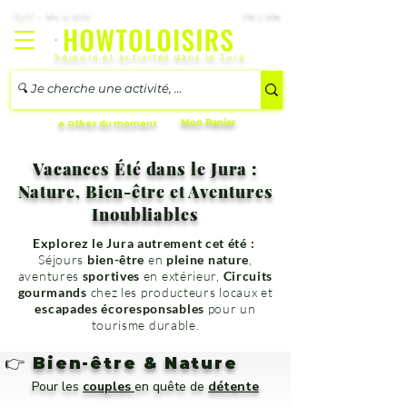
7j/7 – 8h à 21h
FR | EN
Séjours et activités dans le Jura
Mon Panier
🔥 Offres du moment
Vacances Été dans le Jura :
Nature, Bien-être et Aventures
Inoubliables
Explorez le Jura autrement cet été :
Séjours
bien-être
en
pleine nature
,
aventures
sportives
en extérieur,
Circuits
gourmands
chez les producteurs locaux et
escapades écoresponsables
pour un
tourisme durable.
👉
Bien-être & Nature
Pour les
couples
en quête de
détente