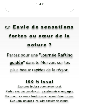
134
134 €
euros
👉 Envie de sensations
fortes au cœur de la
nature ?
Partez pour une
"
Journée Rafting
guidée
"
dans le Morvan, sur les
plus beaux rapides de la région.
100 % local
Explorez
le Jura
comme un local.
Partez avec des pros du coin,
passionnés
et
engagés
.
Découvrez les vraies
traditions
et
savoir-faire
locaux
.
Des
lieux uniques
, hors des circuits classiques.