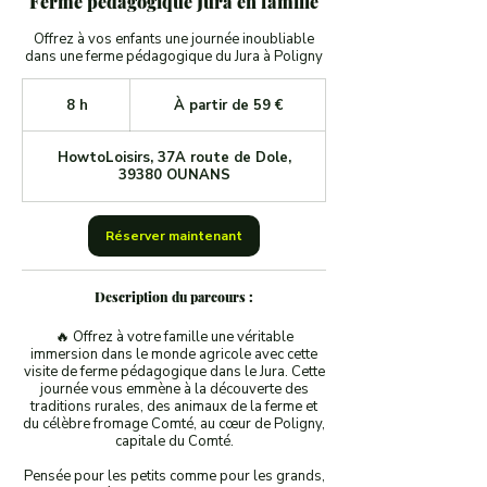
Ferme pédagogique Jura en famille
Offrez à vos enfants une journée inoubliable
dans une ferme pédagogique du Jura à Poligny
À
partir
8 h
8
À partir de 59 €
de
h
59
euros
HowtoLoisirs, 37A route de Dole,
39380 OUNANS
Réserver maintenant
Description du parcours :
🔥 Offrez à votre famille une véritable
immersion dans le monde agricole avec cette
visite de ferme pédagogique dans le Jura. Cette
journée vous emmène à la découverte des
traditions rurales, des animaux de la ferme et
du célèbre fromage Comté, au cœur de Poligny,
capitale du Comté.
Pensée pour les petits comme pour les grands,