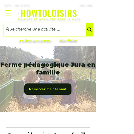
7j/7 – 8h à 21h
FR | EN
Séjours et activités dans le Jura
Mon Panier
🔥 Offres du moment
Ferme pédagogique Jura en
famille
Réserver maintenant