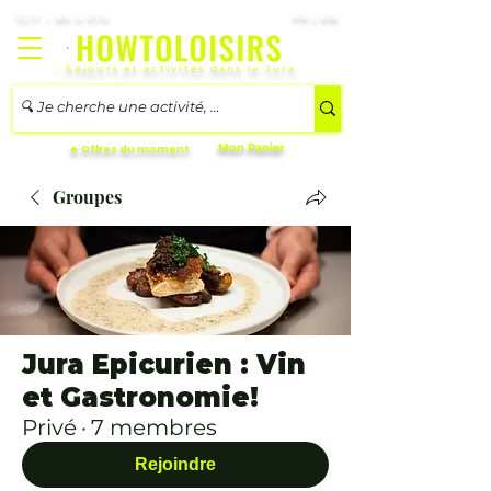
7j/7 – 8h à 21h
FR | EN
Séjours et activités dans le Jura
Mon Panier
🔥 Offres du moment
Groupes
Jura Epicurien : Vin
et Gastronomie!
Privé
·
7 membres
Rejoindre