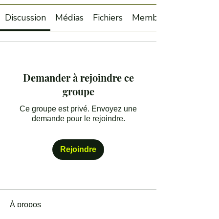
Discussion
Médias
Fichiers
Membres
Demander à rejoindre ce
groupe
Ce groupe est privé. Envoyez une
demande pour le rejoindre.
Rejoindre
À propos
Dégustez le Jura avec notre groupe