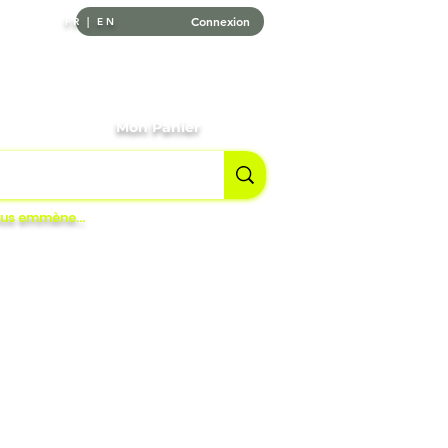
Connexion
FR | EN
tournables
Mon Panier
vous emmène…