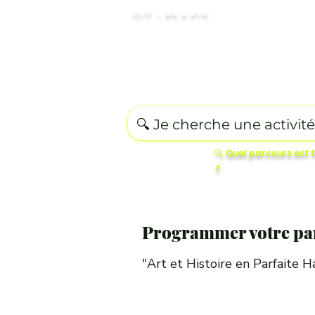
7j/7 – 8h à 21h
Destination
Romantique
Ed
🔍 Quel parcours est 
?
Programmer votre pa
"Art et Histoire en Parfaite H