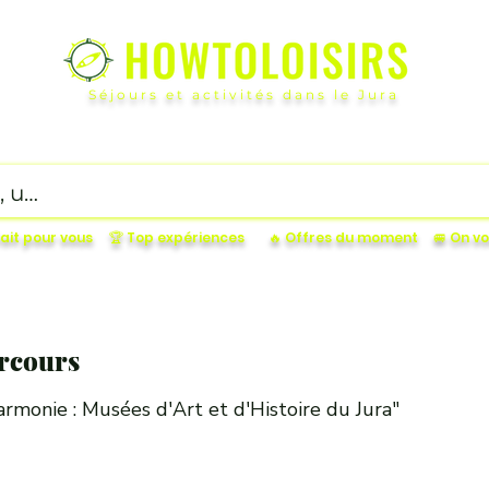
Séjours et activités dans le Jura
ucatifs
OutDoor
Petit budget
Gourmand
Incon
fait pour vous
🏆 Top expériences
🔥 Offres du moment
🚐 On 
rcours
armonie : Musées d'Art et d'Histoire du Jura"