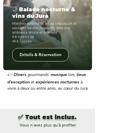
🌙 Balade nocturne &
vins du Jura
Marchez au bord du lac au crépuscule et
savourez les vins jurassiens dans une
ambiance douce et intimiste.
4.8 ⭐⭐⭐⭐⭐ (8)
49 € – soirée
Détails & Réservation
👉
Dîners
gourmands,
musique
live,
lieux
d’exception
et
expériences nocturnes
à
vivre à deux ou entre amis, au cœur du Jura.
✅ Tout est inclus.
Vous n’avez plus qu’à profiter.