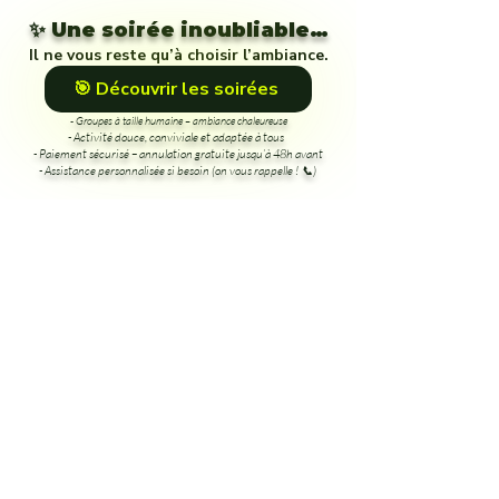
✨ Une soirée inoubliable…
Il ne vous reste qu’à choisir l’ambiance.
🎯 Découvrir les soirées
- Groupes à taille humaine – ambiance chaleureuse
- Activité douce, conviviale et adaptée à tous
- Paiement sécurisé – annulation gratuite jusqu’à 48h avant
- Assistance personnalisée si besoin (on vous rappelle ! 📞)
Une question ? On est là.
Équipe à votre écoute
de 8h à 21h.
Service client HTL
📞
Assistance 7j/7
Notre équipe est là pour vous, tous les jours de
8h
à
21h
.
Questions fréquentes :