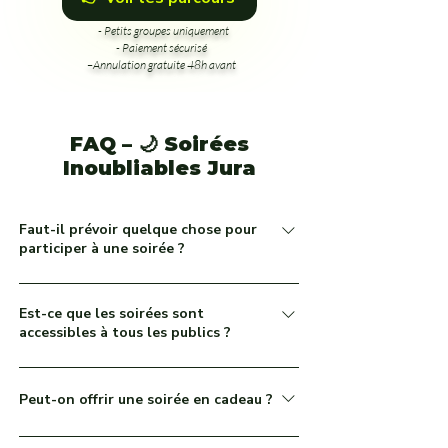
- Petits groupes uniquement
- Paiement sécurisé
–Annulation gratuite 48h avant
FAQ – 🌙 Soirées
Inoubliables Jura
Faut-il prévoir quelque chose pour
participer à une soirée ?
Non, tout est inclus : encadrement, repas ou
Est-ce que les soirées sont
dégustation, animation. Prévoyez simplement une
accessibles à tous les publics ?
tenue adaptée.
Oui ! Que vous soyez en couple, en famille ou
entre amis, chaque soirée est conçue pour être à
Peut-on offrir une soirée en cadeau ?
la fois immersive, conviviale et accessible.
Oui, tous nos parcours sont disponibles en
Certains parcours sont plus contemplatifs,