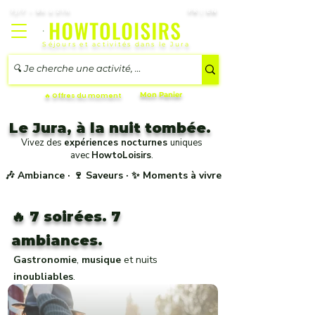
7j/7 – 8h à 21h
FR | EN
Séjours et activités dans le Jura
Mon Panier
🔥 Offres du moment
Le Jura,
à la nuit tombée.
Vivez des
expériences nocturnes
uniques
avec
HowtoLoisirs
.
🎶 Ambiance · 🍷 Saveurs · ✨ Moments à vivre
🔥 7 soirées. 7
ambiances.
Gastronomie
,
musique
et nuits
inoubliables
.