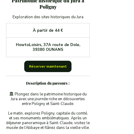
Patrimoine historique du Jura à
Poligny
Exploration des sites historiques du Jura
À
partir
À partir de 44 €
de
44
euros
HowtoLoisirs, 37A route de Dole,
39380 OUNANS
Réserver maintenant
Description du parcours :
🏛️ Plongez dans le patrimoine historique du
Jura avec une journée riche en découvertes
entre Poligny et Saint-Claude.
Le matin, explorez Poligny, capitale du comté,
et ses monuments emblématiques. Après un
déjeuner panoramique à Saint-Claude, visitez le
musée de l’Abbaye et flânez dans la vieille ville.