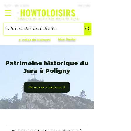
7j/7 – 8h à 21h
FR | EN
Séjours et activités dans le Jura
Mon Panier
🔥 Offres du moment
Patrimoine historique du
Jura à Poligny
Réserver maintenant