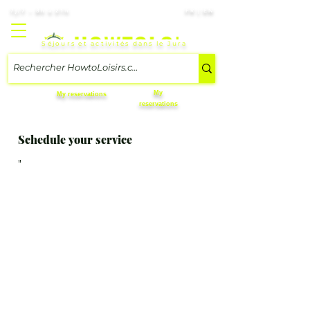
7j/7 – 8h à 21h
FR | EN
Séjours et activités dans le Jura
My
My reservations
reservations
Schedule your service
"